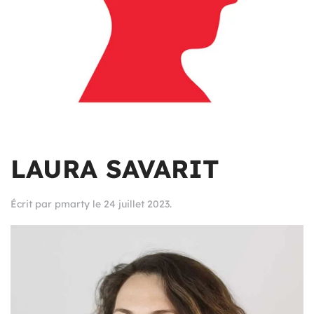
LAURA SAVARIT
Écrit par
pmarty
le
24 juillet 2023
.