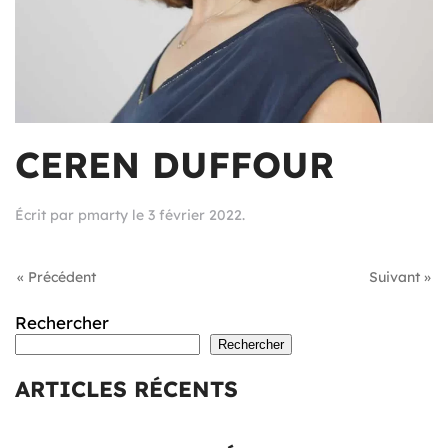
CEREN DUFFOUR
Écrit par
pmarty
le
3 février 2022
.
« Précédent
Suivant »
Rechercher
Rechercher
ARTICLES RÉCENTS