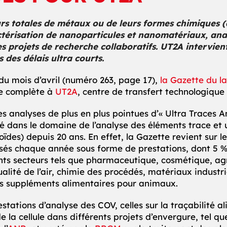
rs totales de métaux ou de leurs formes chimiques 
ctérisation de nanoparticules et nanomatériaux, ana
es projets de recherche collaboratifs. UT2A intervient
 des délais ultra courts.
u mois d’avril (numéro 263, page 17),
la Gazette du l
e complète à
UT2A
, centre de transfert technologique 
es analyses de plus en plus pointues d’« Ultra Traces 
sé dans le domaine de l’analyse des éléments trace et 
ïdes) depuis 20 ans. En effet, la Gazette revient sur le
sés chaque année sous forme de prestations, dont 5 % 
ents secteurs tels que pharmaceutique, cosmétique, ag
lité de l’air, chimie des procédés, matériaux industr
es suppléments alimentaires pour animaux.
estations d’analyse des COV, celles sur la traçabilité a
e la cellule dans différents projets d’envergure, tel qu