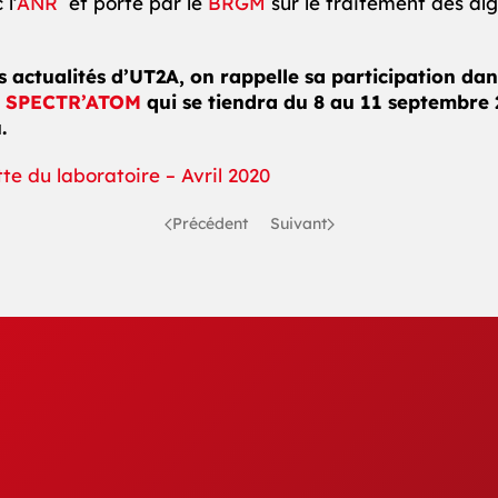
l’
ANR
et porté par le
BRGM
sur le traitement des al
s actualités d’UT2A, on rappelle sa participation dan
e
SPECTR’ATOM
qui se tiendra du 8 au 11 septembre 
.
tte du laboratoire – Avril 2020
Précédent
Suivant