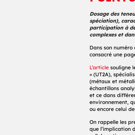
Dosage des teneu
spéciation), cara
participation à d
complexes et dans
Dans son numéro d
consacré une pag
L’article
souligne l
» (UT2A), spéciali
(métaux et métallo
échantillons analy
et ce dans différ
environnement, qua
ou encore celui d
On rappelle les pr
que l’implication d