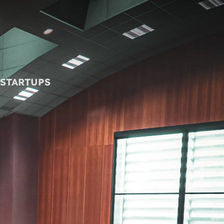
& Newsletter
Déchirez les préjugés
MyAdera
STARTUPS