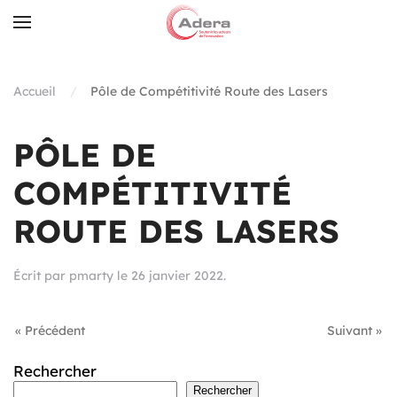
Skip to main content
Accueil
Pôle de Compétitivité Route des Lasers
PÔLE DE
COMPÉTITIVITÉ
ROUTE DES LASERS
Écrit par
pmarty
le
26 janvier 2022
.
« Précédent
Suivant »
Rechercher
Rechercher