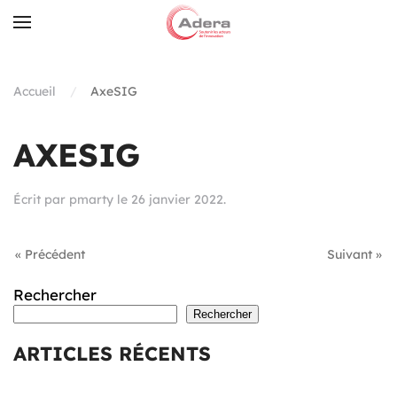
Skip to main content
Accueil
AxeSIG
AXESIG
Écrit par
pmarty
le
26 janvier 2022
.
« Précédent
Suivant »
Rechercher
Rechercher
ARTICLES RÉCENTS