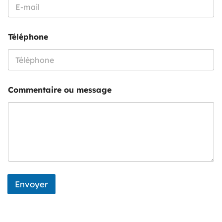
s
a
g
e
Téléphone
*
*
Commentaire ou message
Envoyer