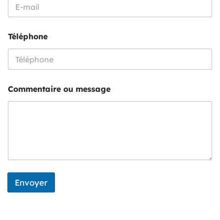
n
e
*
Téléphone
Commentaire ou message
Envoyer