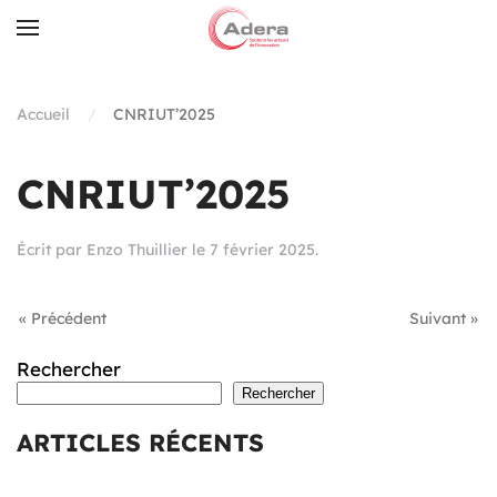
Skip to main content
Accueil
CNRIUT’2025
CNRIUT’2025
Écrit par
Enzo Thuillier
le
7 février 2025
.
« Précédent
Suivant »
Rechercher
Rechercher
ARTICLES RÉCENTS