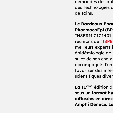
demandes des auto
des technologies d
de soins.
Le Bordeaux Pharm
PharmacoEpi (BP
INSERM CIC1401. L
réunions de l
’ISPE
meilleurs experts
épidémiologie de 
sujet de son choix
accompagné d’un t
favoriser des inte
scientifiques diver
ème
La 11
édition 
sous un
format hy
diffusées en direc
Amphi Denucé
.
Le