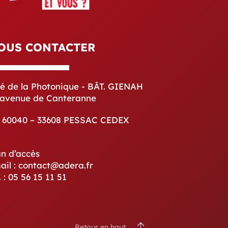
OUS CONTACTER
té de la Photonique - BÂT. GIENAH
 avenue de Canteranne
 60040 – 33608 PESSAC CEDEX
an d’accès
ail : contact@adera.fr
. : 05 56 15 11 51
Retour en haut