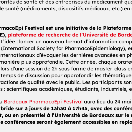
rités de santé et des entreprises du médicament quan
e santé (médicaments, dispositifs médicaux, etc.) en 
acoEpi Festival est une initiative de la
Plateforme
E),
plateforme de recherche
de l’Université
de Bord
’idée : lancer un nouveau format d’information com
(International Society for PharmacoEpidemiology), 
 internationaux d’évoquer les dernières avancées en 
manière plus approfondie. Cette année, chaque orate
 lors d’une session de 2h sous forme de master-class e
emps de discussion pour approfondir les thématique
ractions de qualité avec le public. Les participants son
s : scientifiques académiques, étudiants, industriels, e
du
Bordeaux PharmacoEpi Festival
aura lieu du 24 mai
bride
sur 3 jours de 13h30 à 17h45, avec des confér
t, ou en présentiel à l’Université de Bordeaux sur le s
s conférences seront également accessibles en repla