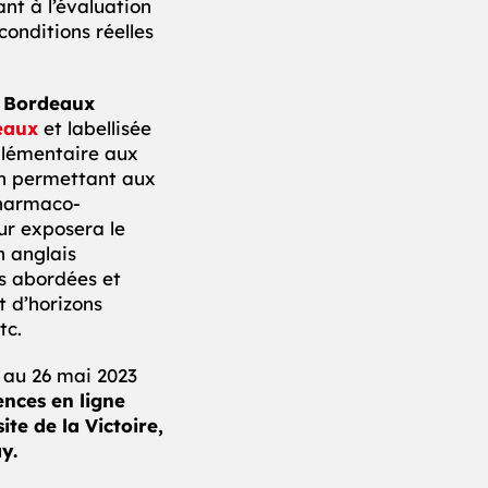
t à l’évaluation
conditions réelles
 Bordeaux
eaux
et labellisée
plémentaire aux
en permettant aux
pharmaco-
ur exposera le
n anglais
s abordées et
t d’horizons
tc.
 au 26 mai 2023
ences en ligne
ite de la Victoire,
y.