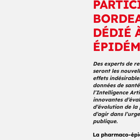
PARTIC
BORDEA
DÉDIÉ 
ÉPIDÉM
Des experts de r
seront les nouvel
effets indésirabl
données de santé 
l’Intelligence Ar
innovantes d’éval
d’évolution de l
d’agir dans l’urg
publique.
La pharmaco-épid