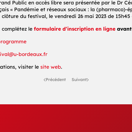
and Public en accès libre sera présentée par le Dr Céc
çais « Pandémie et réseaux sociaux : la (pharmaco)-é
n clôture du festival, le vendredi 26 mai 2023 de 15h45
, complétez le
formulaire d’inscription en ligne
avant
programme
tival@u-bordeaux.fr
ations, visiter le
site web
.
Précédent
Suivant